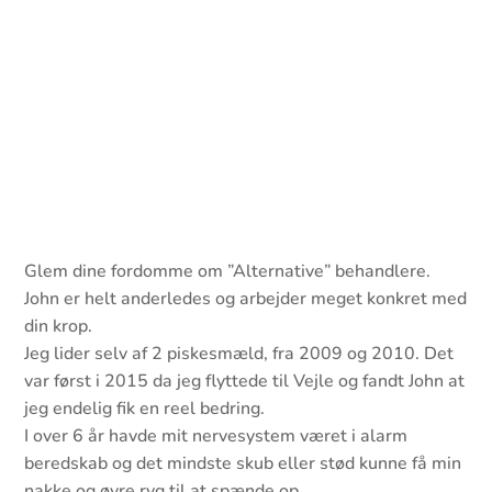
Glem dine fordomme om ”Alternative” behandlere.
John er helt anderledes og arbejder meget konkret med
din krop.
Jeg lider selv af 2 piskesmæld, fra 2009 og 2010. Det
var først i 2015 da jeg flyttede til Vejle og fandt John at
jeg endelig fik en reel bedring.
I over 6 år havde mit nervesystem været i alarm
beredskab og det mindste skub eller stød kunne få min
nakke og øvre ryg til at spænde op.